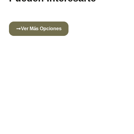
Ver Más Opciones
This Is The
Heading
Lorem ipsum dolor sit amet
consectetur adipiscing elit dolor
Click Here