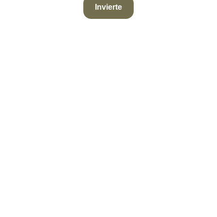
Invierte
This Is The
Heading
Lorem ipsum dolor sit amet
consectetur adipiscing elit dolor
Click Here