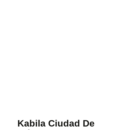
This Is The
Heading
Lorem ipsum dolor sit amet
consectetur adipiscing elit dolor
Click Here
Kabila Ciudad De